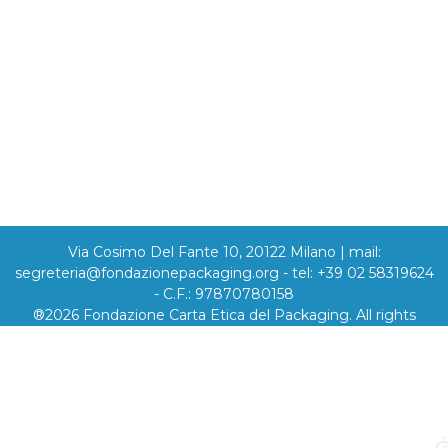
Via Cosimo Del Fante 10, 20122 Milano | mail:
segreteria@fondazionepackaging.org - tel: +39 02 58319624
- C.F.: 97870780158
®2026 Fondazione Carta Etica del Packaging. All rights
Reserved - Privacy - Cookie - Credits: vitamineD