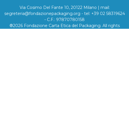
Via Cosimo Del Fante 10, 20122 Milano | mail:
segreteria@fondazionepackaging.org - tel: +39 02 58319624
- C.F.: 97870780158
®2026 Fondazione Carta Etica del Packaging. All rights
Reserved - Privacy - Cookie - Credits: vitamineD